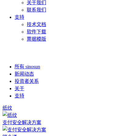
关于我们
联系我们
支持
技术文档
软件下载
票据模版
所有 sinosun
新闻动态
投资者关系
关于
支持
纸纹
支付安全解决方案