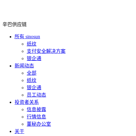
辛巴供应链
所有 sinosun
纸纹
支付安全解决方案
银企通
新闻动态
全部
纸纹
银企通
员工动态
投资者关系
信息披露
行情信息
董秘办公室
关于