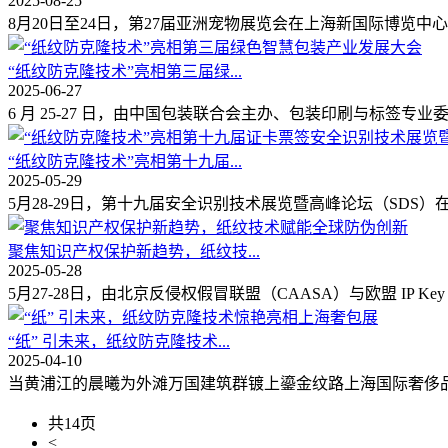
2025-08-25
8月20日至24日，第27届亚洲宠物展览会在上海新国际博览中心
“纸纹防克隆技术”亮相第三届绿...
2025-06-27
6 月 25-27 日，由中国包装联合会主办、包装印刷与标签专业委
“纸纹防克隆技术”亮相第十九届...
2025-05-29
5月28-29日，第十九届安全识别技术展览暨高峰论坛（SDS）
聚焦知识产权保护新趋势，纸纹技...
2025-05-28
5月27-28日，由北京反侵权假冒联盟（CAASA）与欧盟 IP Key 中
“纸” 引未来，纸纹防克隆技术...
2025-04-10
当黄浦江的晨曦为外滩万国建筑群镀上鎏金纹路上海国际奢侈品
共14页
<