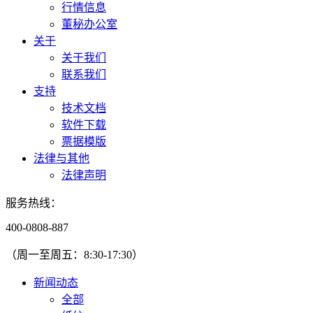
行情信息
董秘办公室
关于
关于我们
联系我们
支持
技术文档
软件下载
票据模版
法律与其他
法律声明
服务热线：
400-0808-887
（周一至周五：8:30-17:30）
新闻动态
全部