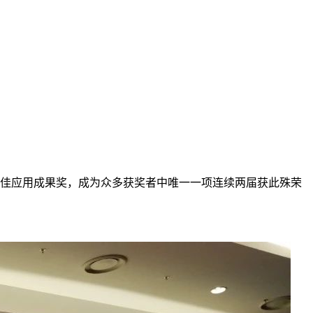
杯”最佳应用成果奖，成为众多获奖者中唯一一项连续两届获此殊荣