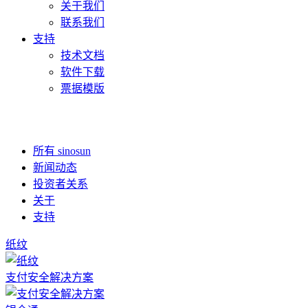
关于我们
联系我们
支持
技术文档
软件下载
票据模版
所有 sinosun
新闻动态
投资者关系
关于
支持
纸纹
支付安全解决方案