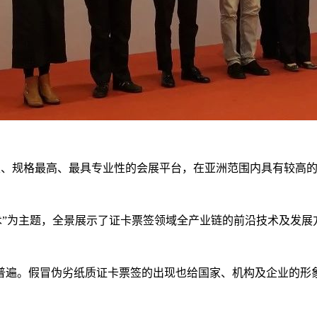
久、规格最高、最具专业性的会展平台，在亚洲范围内具有较高
术”为主题，全景展示了证卡票签领域全产业链的前沿技术及发展
普遍。假冒伪劣纸质证卡票签的出现也给国家、机构及企业的形