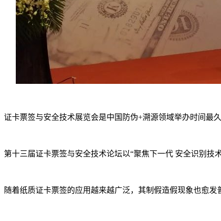
证卡票签与安全技术展览会是中国防伪+溯源领域举办时间最
第十三届证卡票签与安全技术论坛以“聚焦下一代 安全识别技
随着纸质证卡票签的应用越来越广泛，其制假造假现象也愈发