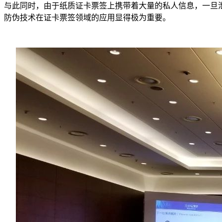
与此同时，由于纸质证卡票签上携带着大量的私人信息，一旦
防伪技术在证卡票签领域的应用显得极为重要。