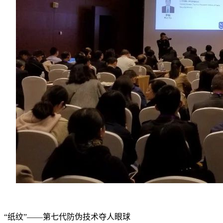
“纸纹”——第七代防伪技术夺人眼球