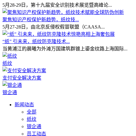
5月28-29日，第十九届安全识别技术展览暨高峰论...
聚焦知识产权保护新趋势，纸纹技...
5月27-28日，由北京反侵权假冒联盟（CAASA...
“纸” 引未来，纸纹防克隆技术...
当黄浦江的晨曦为外滩万国建筑群镀上鎏金纹路上海国际...
纸纹
支付安全解决方案
银企通
新闻动态
全部
纸纹
银企通
员工动态