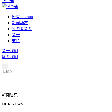
银企通
所有 sinosun
新闻动态
投资者关系
关于
支持
关于我们
联系我们
新闻资讯
OUR NEWS